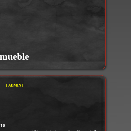
nmueble
[ ADMIN ]
016