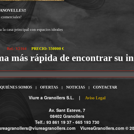
CANOVELLES!!
s comerciales!
 la casa principal con espacios ideales
Ref.: V2164
PRECIO: 550000 €
ma más rápida de encontrar su i
QUIÉNES SOMOS
|
OFERTAS
|
NOTICIAS
|
CONTACTAR
Viure a Granollers
S.L. |
Aviso Legal
Av. Sant Esteve, 7
08402 Granollers
Telf.: 93 861 19 37 - 665 193 730
ureagranollers@viureagranollers.com
ViureaGranollers.com © 2