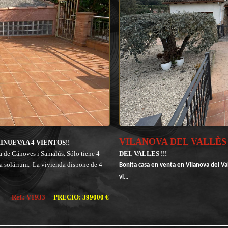
VILANOVA DEL VALLÈ
INUEVA A 4 VIENTOS!!
a de Cánoves i Samalús. Sólo tiene 4
DEL VALLES !!!
za solárium. La vivienda dispone de 4
Bonita casa en venta en Vilanova del Va
vi...
Ref.: V1933
PRECIO: 399000 €