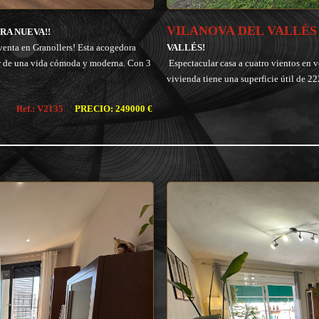
VILANOVA DEL VALLÈ
RA NUEVA!!
enta en Granollers! Esta acogedora
VALLÉS!
tar de una vida cómoda y moderna. Con 3
Espectacular casa a cuatro vientos en 
vivienda tiene una superficie útil de 22
Ref.: V2135
PRECIO: 249000 €